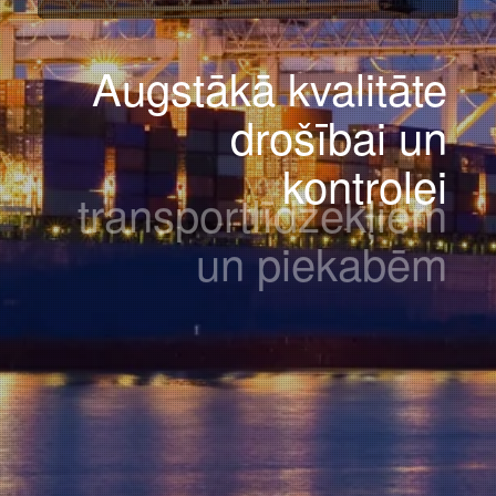
Augstākā kvalitāte
drošībai un
kontrolei
skaitītājiem un
mērierīcēm