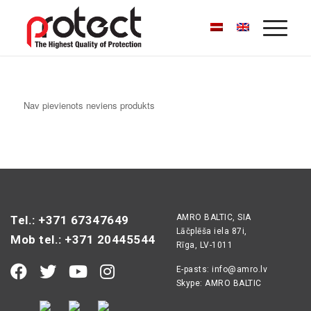
Nav pievienots neviens produkts
AMRO BALTIC, SIA
Tel.: +371 67347649
Lāčplēša iela 87i,
Mob tel.: +371 20445544
Rīga, LV-1011
E-pasts:
info@amro.lv
Skype: AMRO BALTIC