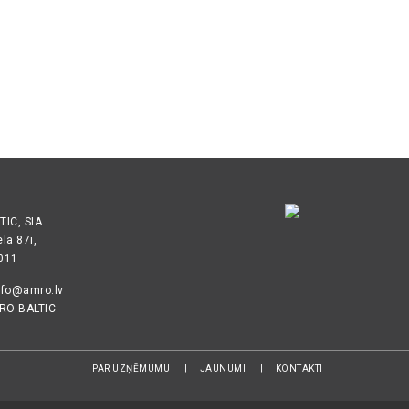
IC, SIA
ela 87i,
1011
nfo@amro.lv
RO BALTIC
PAR UZŅĒMUMU
JAUNUMI
KONTAKTI