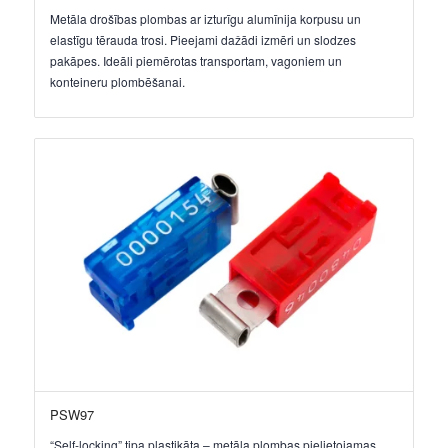
Metāla drošības plombas ar izturīgu alumīnija korpusu un
elastīgu tērauda trosi. Pieejami dažādi izmēri un slodzes
pakāpes. Ideāli piemērotas transportam, vagoniem un
konteineru plombēšanai.
PSW97
“Self-locking” tipa plastikāta – metāla plombas pielietojamas