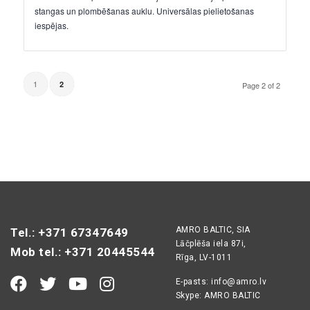
stangas un plombēšanas auklu. Universālas pielietošanas
iespējas.
1
2
Page 2 of 2
AMRO BALTIC, SIA
Tel.: +371 67347649
Lāčplēša iela 87i,
Mob tel.: +371 20445544
Rīga, LV-1011
E-pasts:
info@amro.lv
Skype: AMRO BALTIC