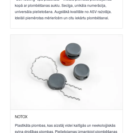
kopā ar plombēšanas auklu. Secīga, unikāla numerācija,
universāla pielietošana. Augstākā kvalitāte no ASV ražotāja.
Idelāli piemērotas mērierīcēm un citu iekārtu plombēšanai.
NOTOX
Plastikāta plombas, kas aizstāj videi kaitīgās un neekoloģiskās
svina drošības plombas. Pielietojamas izmantojot plombēšanas