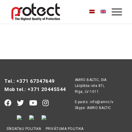
AMRO BALTIC, SIA
Tel.: +371 67347649
Lāčplēša iela 87i,
Mob tel.: +371 20445544
Rīga, LV-1011
E-pasts:
info@amro.lv
Skype: AMRO BALTIC
SĪKDATŅU POLITIKA
PRIVĀTUMA POLITIKA