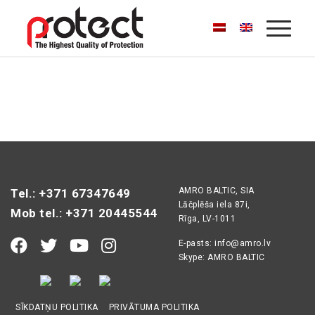
AMRO BALTIC, SIA
Tel.: +371 67347649
Lāčplēša iela 87i,
Mob tel.: +371 20445544
Rīga, LV-1011
E-pasts:
info@amro.lv
Skype: AMRO BALTIC
SĪKDATŅU POLITIKA
PRIVĀTUMA POLITIKA