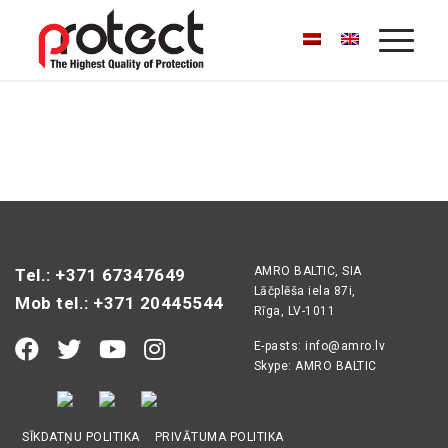
AMRO BALTIC, SIA
Tel.: +371 67347649
Lāčplēša iela 87i,
Mob tel.: +371 20445544
Rīga, LV-1011
E-pasts:
info@amro.lv
Skype: AMRO BALTIC
SĪKDATŅU POLITIKA
PRIVĀTUMA POLITIKA