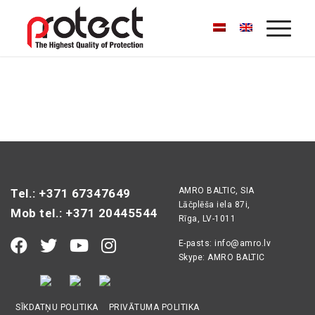
AMRO BALTIC, SIA
Tel.: +371 67347649
Lāčplēša iela 87i,
Mob tel.: +371 20445544
Rīga, LV-1011
E-pasts:
info@amro.lv
Skype: AMRO BALTIC
SĪKDATŅU POLITIKA
PRIVĀTUMA POLITIKA