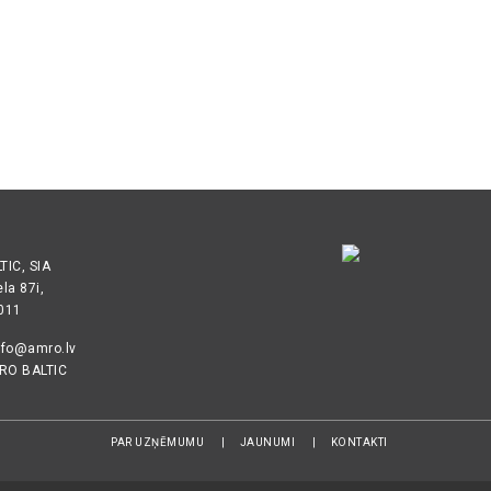
IC, SIA
ela 87i,
1011
nfo@amro.lv
RO BALTIC
PAR UZŅĒMUMU
JAUNUMI
KONTAKTI