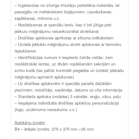
– Izgatavotas no izturīga trīsslāņu polietilēna materiāla, lai
pasargātu no mehāniskiem bojājumiem: caurduršanas,
saplēšanas, mitruma u.c.
– Noslēdzamas ar speciālu lentu, kas ir ļoti jūtīga pret
jebkuru mēģinājumu nesankcionētai atvēršanai
– Drošības aploksnes aprīkotas ar siltuma indikātoriem
– Uzrāda jebkādu mēģinājumu atvērt aploksnes ar termisku
iejaukšanos
– Identifikācijas numurs ir iespiests četrās vietās: zem
noslēdzošās lentas, uz divām noplēšamām sekcijām un
svītru kodā (tas palīdz kontrolēt piegādes un izslēdz jebkādu
mēģinājumu apmainīt aploksnes)
– Uz drošības aploksnēm ir speciāls panelis dažādām
piezīmēm: nosūtītājs, saņēmējs, datums un cita informācija
– Standarta apdruka (norādes) 3 valodās: angļu, vācu, poļu
– Iespējama individuāla drošības aplokšņu personalizācija
(logo, uzņēmuma nosaukums u.c.)
Aplokšņu izmērs
:
B4 – ārējais izmērs: 275 x 375 mm +35 mm