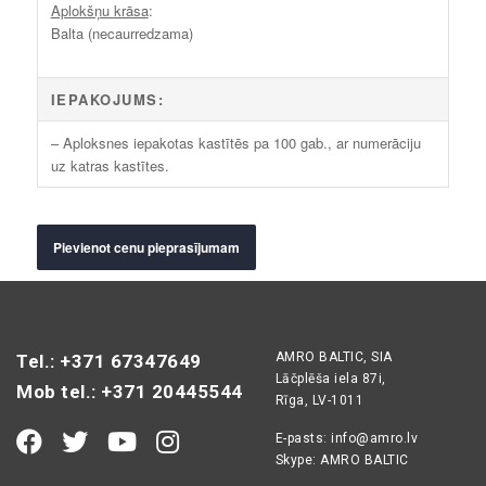
Aplokšņu krāsa
:
Balta (necaurredzama)
IEPAKOJUMS:
– Aploksnes iepakotas kastītēs pa 100 gab., ar numerāciju
uz katras kastītes.
Pievienot cenu pieprasījumam
AMRO BALTIC, SIA
Tel.: +371 67347649
Lāčplēša iela 87i,
Mob tel.: +371 20445544
Rīga, LV-1011
E-pasts:
info@amro.lv
Skype: AMRO BALTIC