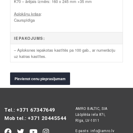
K70 – ārējais izmērs: 160 x 245 mm +35 mm
Aplokšņu krāsa
:
Caurspīdīga
IEPAKOJUMS:
– Aploksnes iepakotas kastītēs pa 100 gab., ar numerāciju
uz katras kastītes.
Pievienot cenu pieprasījumam
AMRO BALTIC, SIA
Tel.: +371 67347649
Lāčplēša iela 87i,
Mob tel.: +371 20445544
Rīga, LV-1011
E-pasts:
info@amro.lv