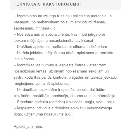
TEHNISKAIS RAKSTUROJUMS:
– Izgatavotas no izturīga trīsslāņu polietilēna materiāla, lai
pasargātu no mehāniskiem bojājumiem: caurduršanas,
saplēšanas, mitruma u.c.
– Noslēdzamas ar speciālu lentu, kas ir ļoti jūtīga pret
jebkuru mēģinājumu nesankcionētai atvēršanai
– Drošības aploksnes aprīkotas ar siltuma indikātoriem
– Uzrāda jebkādu mēģinājumu atvērt aploksnes ar termisku
iejaukšanos
– Identifikācijas numurs ir iespiests četrās vietās: zem
noslēdzošās lentas, uz divām noplēšamām sekcijām un
svītru kodā (tas palīdz kontrolēt piegādes un izslēdz jebkādu
mēģinājumu apmainīt aploksnes)
– Uz drošības aploksnēm ir speciāls panelis dažādām
piezīmēm: nosūtītājs, saņēmējs, datums un cita informācija
– Standarta apdruka (norādes) 3 valodās: angļu, vācu, poļu
– Iespējama individuāla drošības aplokšņu personalizācija
(logo, uzņēmuma nosaukums u.c.)
Aplokšņu izmērs
: