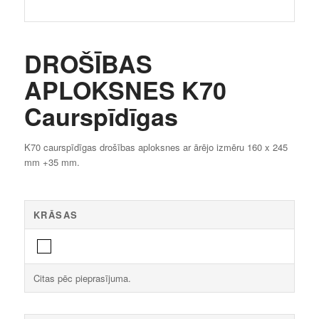
DROŠĪBAS
APLOKSNES K70
Caurspīdīgas
K70 caurspīdīgas drošības aploksnes ar ārējo izmēru 160 x 245
mm +35 mm.
KRĀSAS
Citas pēc pieprasījuma.