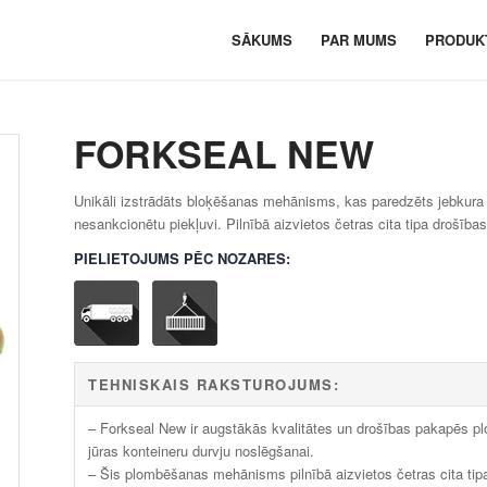
SĀKUMS
PAR MUMS
PRODUK
FORKSEAL NEW
Unikāli izstrādāts bloķēšanas mehānisms, kas paredzēts jebkura 
nesankcionētu piekļuvi. Pilnībā aizvietos četras cita tipa drošī
PIELIETOJUMS PĒC NOZARES:
TEHNISKAIS RAKSTUROJUMS:
– Forkseal New ir augstākās kvalitātes un drošības pakapēs p
jūras konteineru durvju noslēgšanai.
– Šis plombēšanas mehānisms pilnībā aizvietos četras cita tipa 