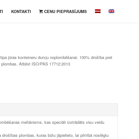
TI
KONTAKTI
CENU PIEPRASĪJUMS
tipa jūras konteineru durvju noplombēšanai. 100% drošība pret
bas plombas. Atbilst ISO/PAS 17712:2013
lombēšanas mehānisms, kas speciāli izstrādāts visu veidu
drošības plombas, kuras būtu jāpielieto, lai pilnībā noslēgtu