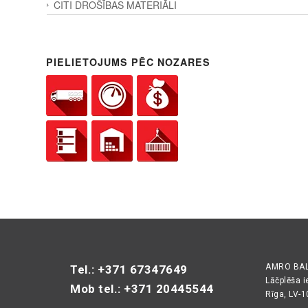
CITI DROŠĪBAS MATERIĀLI
PIELIETOJUMS PĒC NOZARES
AMRO BALT
Tel.: +371 67347649
Lāčplēša i
Mob tel.: +371 20445544
Rīga, LV-