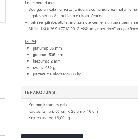
konteinera durvis.
– Secīga, unikāla numerācija (identisks numurs uz mehānisma
– Izgatavots no 2 mm bieza cinkota tērauda.
–
Forkseal pilnībā atbilst muitas noteikumiem un prasībām visā
– Atbilst ISO/PAS 17712:2013 HSS (augstas drošības pakāpes 
Izmēri
:
platums: 35 mm
garums: 505 mm
biezums: 2 mm
svars: 630 g
pārrāvuma slodze: 2000 kg
IEPAKOJUMS:
– Kartona kastē 25 gab.
– Kastes izmēri:
53
cm x 25 cm x 16 cm
– Kastes svars: 16,00 kg