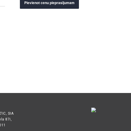
Pievienot cenu pieprasījumam
IC, SIA
ela 87i,
1011