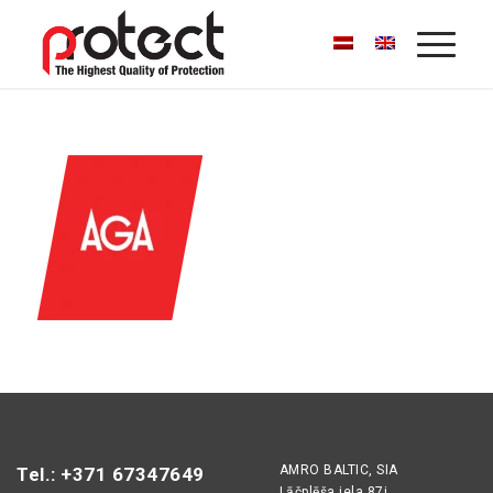
AMRO BALTIC, SIA
Tel.: +371 67347649
Lāčplēša iela 87i,