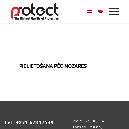
AMRO BALTIC, SIA
Tel.: +371 67347649
Lāčplēša iela 87i,